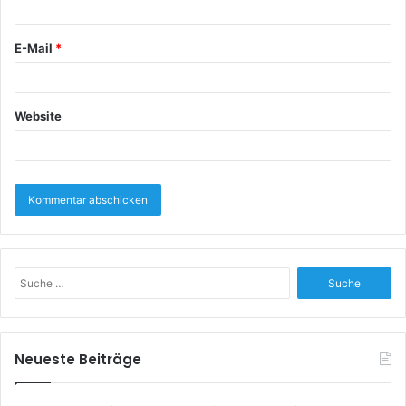
E-Mail
*
Website
S
u
c
h
e
Neueste Beiträge
n
a